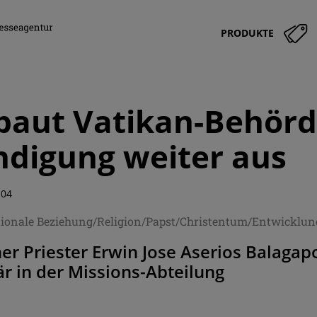
PRODUKTE
baut Vatikan-Behörd
digung weiter aus
:04
tionale Beziehung/Religion/Papst/Christentum/Entwicklun
her Priester Erwin Jose Aserios Balagap
r in der Missions-Abteilung