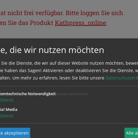
t nicht frei verfügbar. Bitte loggen Sie sich
llen Sie das Produkt
Kathpress_online
.
BEREICH
e, die wir nutzen möchten
ie sich mit Ihrem Benutzernamen und
 Sie die Dienste, die wir auf dieser Website nutzen möchten, bewe
e haben das Sagen! Aktivieren oder deaktivieren Sie die Dienste, w
alten.
Um mehr zu erfahren, lesen Sie bitte unsere
Datenschutzerk
temtechnische Notwendigkeit
(immer erforderlich)
Dienst
ial Media
Dienst
e akzeptieren
Alle 