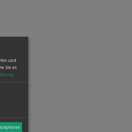
rten und
ie Sie es
lärung
.
akzeptieren