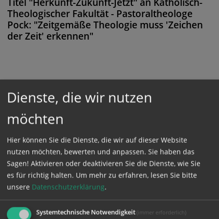
Titel "Herkunft-Zukunft-Jetzt" an Katholisch-
Theologischer Fakultät - Pastoraltheologe
Pock: "Zeitgemäße Theologie muss 'Zeichen
der Zeit' erkennen"
Diese Meldung ist nicht frei verfügbar. Bitte
Dienste, die wir nutzen
loggen Sie sich ein, oder bestellen Sie das
Produkt
Kathpress_online
.
möchten
Hier können Sie die Dienste, die wir auf dieser Website
GESCHÜTZTER BEREICH
nutzen möchten, bewerten und anpassen. Sie haben das
Sagen! Aktivieren oder deaktivieren Sie die Dienste, wie Sie
es für richtig halten.
Um mehr zu erfahren, lesen Sie bitte
Bitte melden Sie sich mit Ihrem Benutzernamen
unsere
Datenschutzerklärung
.
und Passwort an.
Systemtechnische Notwendigkeit
(immer erforderlich)