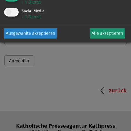
↓
1
Dienst
Benutzername
Social Media
↓
1
Dienst
Passwort
Ausgewählte akzeptieren
Alle akzeptieren
zurück
Katholische Presseagentur Kathpress