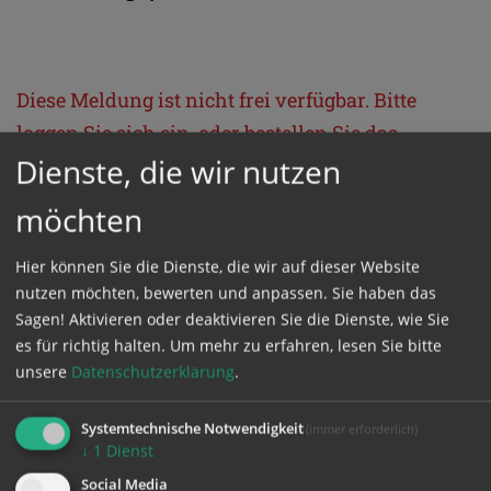
Diese Meldung ist nicht frei verfügbar. Bitte
loggen Sie sich ein, oder bestellen Sie das
Dienste, die wir nutzen
Produkt
Kathpress_online
.
möchten
GESCHÜTZTER BEREICH
Hier können Sie die Dienste, die wir auf dieser Website
nutzen möchten, bewerten und anpassen. Sie haben das
Bitte melden Sie sich mit Ihrem Benutzernamen
Sagen! Aktivieren oder deaktivieren Sie die Dienste, wie Sie
und Passwort an.
es für richtig halten.
Um mehr zu erfahren, lesen Sie bitte
unsere
Datenschutzerklärung
.
Benutzername
Systemtechnische Notwendigkeit
(immer erforderlich)
↓
1
Dienst
Social Media