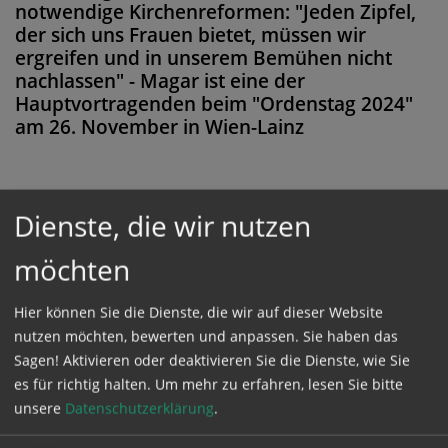
notwendige Kirchenreformen: "Jeden Zipfel,
der sich uns Frauen bietet, müssen wir
ergreifen und in unserem Bemühen nicht
nachlassen" - Magar ist eine der
Hauptvortragenden beim "Ordenstag 2024"
am 26. November in Wien-Lainz
Dienste, die wir nutzen
Diese Meldung ist nicht frei verfügbar. Bitte
loggen Sie sich ein, oder bestellen Sie das
möchten
Produkt
Kathpress_online
.
Hier können Sie die Dienste, die wir auf dieser Website
nutzen möchten, bewerten und anpassen. Sie haben das
GESCHÜTZTER BEREICH
Sagen! Aktivieren oder deaktivieren Sie die Dienste, wie Sie
es für richtig halten.
Um mehr zu erfahren, lesen Sie bitte
unsere
Datenschutzerklärung
.
Bitte melden Sie sich mit Ihrem Benutzernamen