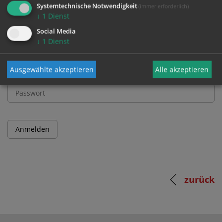
und Passwort an.
Systemtechnische Notwendigkeit
(immer erforderlich)
↓
1
Dienst
Benutzername
Social Media
↓
1
Dienst
Ausgewählte akzeptieren
Alle akzeptieren
Passwort
zurück