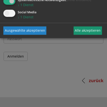
↓
1
Dienst
Benutzername
Social Media
↓
1
Dienst
Passwort
Ausgewählte akzeptieren
Alle akzeptieren
zurück