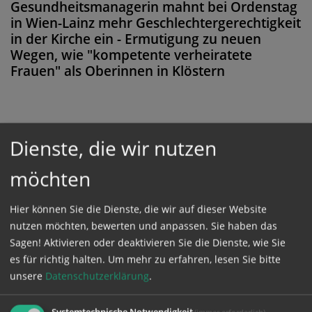
Gesundheitsmanagerin mahnt bei Ordenstag
in Wien-Lainz mehr Geschlechtergerechtigkeit
in der Kirche ein - Ermutigung zu neuen
Wegen, wie "kompetente verheiratete
Frauen" als Oberinnen in Klöstern
Diese Meldung ist nicht frei verfügbar. Bitte
Dienste, die wir nutzen
loggen Sie sich ein, oder bestellen Sie das
möchten
Produkt
Kathpress_online
.
Hier können Sie die Dienste, die wir auf dieser Website
nutzen möchten, bewerten und anpassen. Sie haben das
GESCHÜTZTER BEREICH
Sagen! Aktivieren oder deaktivieren Sie die Dienste, wie Sie
es für richtig halten.
Um mehr zu erfahren, lesen Sie bitte
Bitte melden Sie sich mit Ihrem Benutzernamen
unsere
Datenschutzerklärung
.
und Passwort an.
Systemtechnische Notwendigkeit
(immer erforderlich)