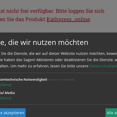
t nicht frei verfügbar. Bitte loggen Sie sich
llen Sie das Produkt
Kathpress_online
.
BEREICH
e, die wir nutzen möchten
ie sich mit Ihrem Benutzernamen und
 Sie die Dienste, die wir auf dieser Website nutzen möchten, bewe
e haben das Sagen! Aktivieren oder deaktivieren Sie die Dienste, w
alten.
Um mehr zu erfahren, lesen Sie bitte unsere
Datenschutzerk
temtechnische Notwendigkeit
(immer erforderlich)
Dienst
ial Media
Dienst
e akzeptieren
Alle 