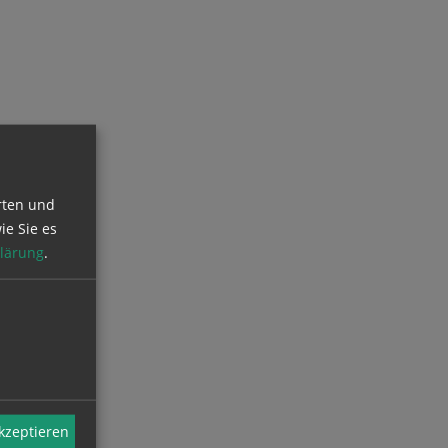
rten und
ie Sie es
lärung
.
akzeptieren