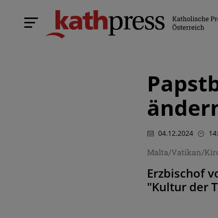
Papstb
änder
04.12.2024
14
Malta/Vatikan/Kir
Erzbischof v
"Kultur der 