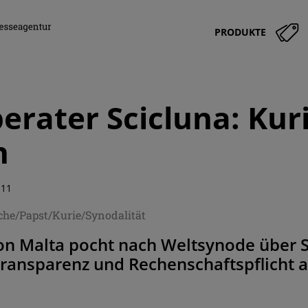
PRODUKTE
erater Scicluna: Kur
n
:11
che/Papst/Kurie/Synodalität
on Malta pocht nach Weltsynode über Sy
Transparenz und Rechenschaftspflicht a