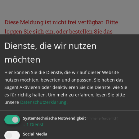
Diese Meldung ist nicht frei verfügbar. Bitte
loggen Sie sich ein, oder bestellen Sie das
Produkt
Kathpress_online
.
Dienste, die wir nutzen
möchten
GESCHÜTZTER BEREICH
Hier können Sie die Dienste, die wir auf dieser Website
nutzen möchten, bewerten und anpassen. Sie haben das
Bitte melden Sie sich mit Ihrem Benutzernamen
Sagen! Aktivieren oder deaktivieren Sie die Dienste, wie Sie
und Passwort an.
es für richtig halten.
Um mehr zu erfahren, lesen Sie bitte
unsere
Datenschutzerklärung
.
Benutzername
Systemtechnische Notwendigkeit
(immer erforderlich)
↓
1
Dienst
Social Media
Passwort