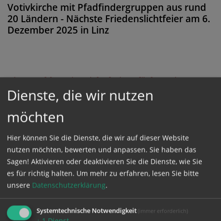
Votivkirche mit Pfadfindergruppen aus rund
20 Ländern - Nächste Friedenslichtfeier am 6.
Dezember 2025 in Linz
Diese Meldung ist nicht frei verfügbar. Bitte
Dienste, die wir nutzen
loggen Sie sich ein, oder bestellen Sie das
Produkt
Kathpress_online
.
möchten
Hier können Sie die Dienste, die wir auf dieser Website
GESCHÜTZTER BEREICH
nutzen möchten, bewerten und anpassen. Sie haben das
Sagen! Aktivieren oder deaktivieren Sie die Dienste, wie Sie
Bitte melden Sie sich mit Ihrem Benutzernamen
es für richtig halten.
Um mehr zu erfahren, lesen Sie bitte
unsere
Datenschutzerklärung
.
und Passwort an.
Systemtechnische Notwendigkeit
(immer erforderlich)
Benutzername
↓
1
Dienst