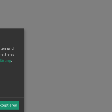
rten und
ie Sie es
lärung
.
akzeptieren