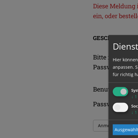
Diese Meldung is
ein, oder beste
GESCHÜTZTER 
Dienst
Bitte melden S
Hier können
Passwort an.
anpassen. Si
für richtig h
Benutzername
Sys
↓
1
Passwort
Soc
↓
1
Ausgewählt