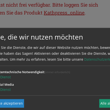
t nicht frei verfügbar. Bitte loggen Sie sich
llen Sie das Produkt
Kathpress_online
.
BEREICH
e, die wir nutzen möchten
ie sich mit Ihrem Benutzernamen und
 Sie die Dienste, die wir auf dieser Website nutzen möchten, bewe
e haben das Sagen! Aktivieren oder deaktivieren Sie die Dienste, w
alten.
Um mehr zu erfahren, lesen Sie bitte unsere
Datenschutzerk
temtechnische Notwendigkeit
(immer erforderlich)
Dienst
ial Media
Dienst
e akzeptieren
Alle 