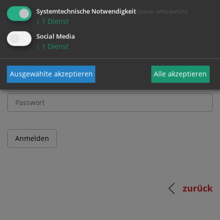
und Passwort an.
Systemtechnische Notwendigkeit
(immer erforderlich)
↓
1
Dienst
Social Media
Benutzername
↓
1
Dienst
Ausgewählte akzeptieren
Alle akzeptieren
Passwort
zurück