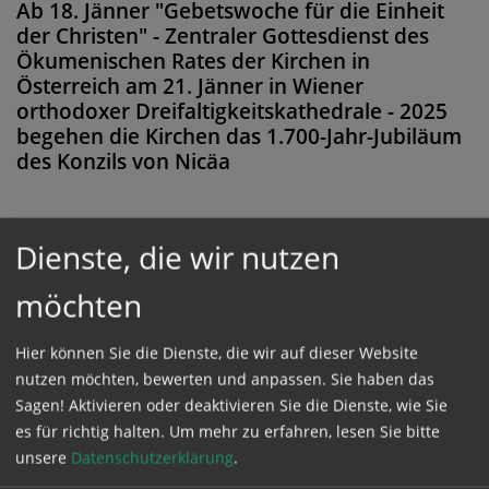
Ab 18. Jänner "Gebetswoche für die Einheit
der Christen" - Zentraler Gottesdienst des
Ökumenischen Rates der Kirchen in
Österreich am 21. Jänner in Wiener
orthodoxer Dreifaltigkeitskathedrale - 2025
begehen die Kirchen das 1.700-Jahr-Jubiläum
des Konzils von Nicäa
Dienste, die wir nutzen
Diese Meldung ist nicht frei verfügbar. Bitte
möchten
loggen Sie sich ein, oder bestellen Sie das
Produkt
Kathpress_online
.
Hier können Sie die Dienste, die wir auf dieser Website
nutzen möchten, bewerten und anpassen. Sie haben das
Sagen! Aktivieren oder deaktivieren Sie die Dienste, wie Sie
GESCHÜTZTER BEREICH
es für richtig halten.
Um mehr zu erfahren, lesen Sie bitte
unsere
Datenschutzerklärung
.
Bitte melden Sie sich mit Ihrem Benutzernamen