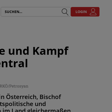
LOGIN
te und Kampf
ntral
ÖRKÖ/Petrosyan
n Österreich, Bischof
tspolitische und
en im Land gleichermaßen