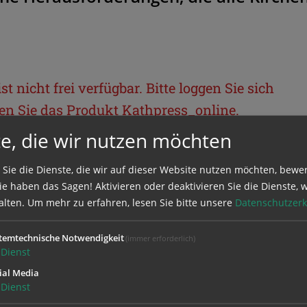
t nicht frei verfügbar. Bitte loggen Sie sich
llen Sie das Produkt
Kathpress_online
.
e, die wir nutzen möchten
BEREICH
 Sie die Dienste, die wir auf dieser Website nutzen möchten, bewe
e haben das Sagen! Aktivieren oder deaktivieren Sie die Dienste, w
ie sich mit Ihrem Benutzernamen und
alten.
Um mehr zu erfahren, lesen Sie bitte unsere
Datenschutzerk
temtechnische Notwendigkeit
(immer erforderlich)
Dienst
ial Media
Dienst