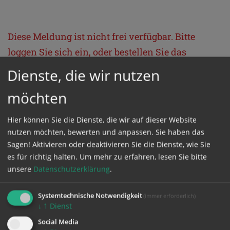
Diese Meldung ist nicht frei verfügbar. Bitte
loggen Sie sich ein, oder bestellen Sie das
Produkt
Kathpress_online
.
Dienste, die wir nutzen
möchten
GESCHÜTZTER BEREICH
Hier können Sie die Dienste, die wir auf dieser Website
nutzen möchten, bewerten und anpassen. Sie haben das
Bitte melden Sie sich mit Ihrem Benutzernamen
Sagen! Aktivieren oder deaktivieren Sie die Dienste, wie Sie
und Passwort an.
es für richtig halten.
Um mehr zu erfahren, lesen Sie bitte
unsere
Datenschutzerklärung
.
Benutzername
Systemtechnische Notwendigkeit
(immer erforderlich)
↓
1
Dienst
Social Media
Passwort