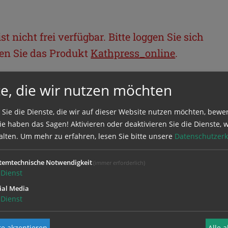
t nicht frei verfügbar. Bitte loggen Sie sich
llen Sie das Produkt
Kathpress_online
.
e, die wir nutzen möchten
BEREICH
 Sie die Dienste, die wir auf dieser Website nutzen möchten, bewe
ie sich mit Ihrem Benutzernamen und
e haben das Sagen! Aktivieren oder deaktivieren Sie die Dienste, w
alten.
Um mehr zu erfahren, lesen Sie bitte unsere
Datenschutzerk
temtechnische Notwendigkeit
(immer erforderlich)
Dienst
ial Media
Dienst
e akzeptieren
Alle 