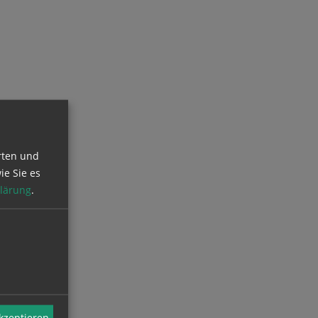
rten und
ie Sie es
lärung
.
akzeptieren