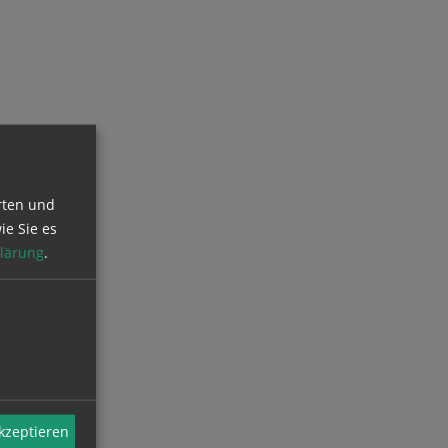
rten und
ie Sie es
lärung
.
akzeptieren