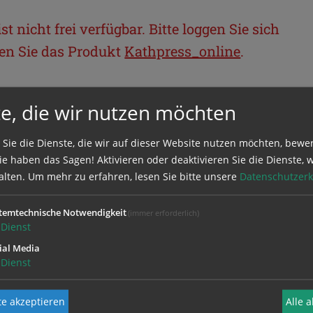
t nicht frei verfügbar. Bitte loggen Sie sich
llen Sie das Produkt
Kathpress_online
.
BEREICH
e, die wir nutzen möchten
ie sich mit Ihrem Benutzernamen und
 Sie die Dienste, die wir auf dieser Website nutzen möchten, bewe
e haben das Sagen! Aktivieren oder deaktivieren Sie die Dienste, w
alten.
Um mehr zu erfahren, lesen Sie bitte unsere
Datenschutzerk
temtechnische Notwendigkeit
(immer erforderlich)
Dienst
ial Media
Dienst
e akzeptieren
Alle 