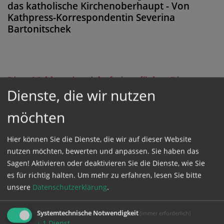
das katholische Kirchenoberhaupt - Von
Kathpress-Korrespondentin Severina
Bartonitschek
Diese Meldung ist nicht frei verfügbar. Bitte
Dienste, die wir nutzen
loggen Sie sich ein, oder bestellen Sie das
Produkt
Kathpress_online
.
möchten
Hier können Sie die Dienste, die wir auf dieser Website
GESCHÜTZTER BEREICH
nutzen möchten, bewerten und anpassen. Sie haben das
Sagen! Aktivieren oder deaktivieren Sie die Dienste, wie Sie
Bitte melden Sie sich mit Ihrem Benutzernamen
es für richtig halten.
Um mehr zu erfahren, lesen Sie bitte
unsere
Datenschutzerklärung
.
und Passwort an.
Systemtechnische Notwendigkeit
(immer erforderlich)
Benutzername
↓
1
Dienst