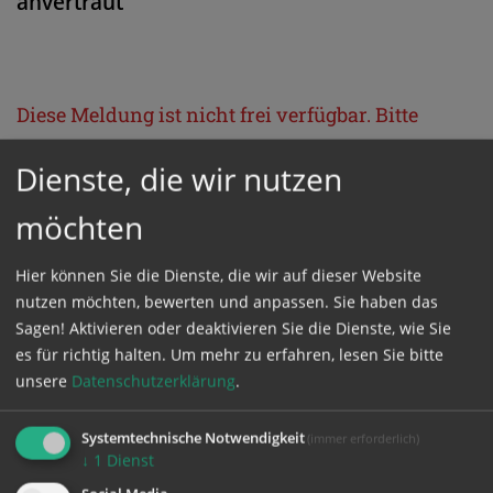
anvertraut
Diese Meldung ist nicht frei verfügbar. Bitte
loggen Sie sich ein, oder bestellen Sie das
Dienste, die wir nutzen
Produkt
Kathpress_online
.
möchten
GESCHÜTZTER BEREICH
Hier können Sie die Dienste, die wir auf dieser Website
nutzen möchten, bewerten und anpassen. Sie haben das
Bitte melden Sie sich mit Ihrem Benutzernamen
Sagen! Aktivieren oder deaktivieren Sie die Dienste, wie Sie
und Passwort an.
es für richtig halten.
Um mehr zu erfahren, lesen Sie bitte
unsere
Datenschutzerklärung
.
Benutzername
Systemtechnische Notwendigkeit
(immer erforderlich)
↓
1
Dienst