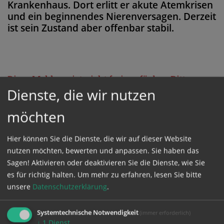
Krankenhaus. Dort erlitt er akute Atemkrisen
und ein beginnendes Nierenversagen. Derzeit
ist sein Zustand aber offenbar stabil.
Diese Meldung ist nicht frei verfügbar. Bitte
Dienste, die wir nutzen
loggen Sie sich ein, oder bestellen Sie das
Produkt
Kathpress_online
.
möchten
Hier können Sie die Dienste, die wir auf dieser Website
GESCHÜTZTER BEREICH
nutzen möchten, bewerten und anpassen. Sie haben das
Sagen! Aktivieren oder deaktivieren Sie die Dienste, wie Sie
Bitte melden Sie sich mit Ihrem Benutzernamen
es für richtig halten.
Um mehr zu erfahren, lesen Sie bitte
unsere
Datenschutzerklärung
.
und Passwort an.
Systemtechnische Notwendigkeit
(immer erforderlich)
Benutzername
↓
1
Dienst