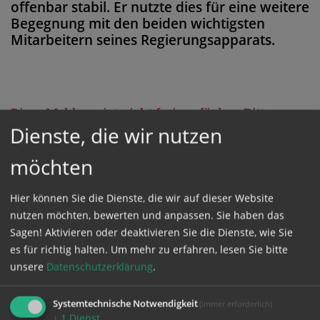
offenbar stabil. Er nutzte dies für eine weitere
Begegnung mit den beiden wichtigsten
Mitarbeitern seines Regierungsapparats.
Diese Meldung ist nicht frei verfügbar. Bitte
Dienste, die wir nutzen
loggen Sie sich ein, oder bestellen Sie das
Produkt
Kathpress_online
.
möchten
Hier können Sie die Dienste, die wir auf dieser Website
GESCHÜTZTER BEREICH
nutzen möchten, bewerten und anpassen. Sie haben das
Sagen! Aktivieren oder deaktivieren Sie die Dienste, wie Sie
Bitte melden Sie sich mit Ihrem Benutzernamen
es für richtig halten.
Um mehr zu erfahren, lesen Sie bitte
unsere
Datenschutzerklärung
.
und Passwort an.
Systemtechnische Notwendigkeit
(immer erforderlich)
Benutzername
↓
1
Dienst