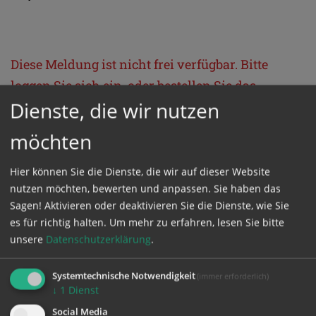
Diese Meldung ist nicht frei verfügbar. Bitte
loggen Sie sich ein, oder bestellen Sie das
Dienste, die wir nutzen
Produkt
Kathpress_online
.
möchten
GESCHÜTZTER BEREICH
Hier können Sie die Dienste, die wir auf dieser Website
nutzen möchten, bewerten und anpassen. Sie haben das
Bitte melden Sie sich mit Ihrem Benutzernamen
Sagen! Aktivieren oder deaktivieren Sie die Dienste, wie Sie
und Passwort an.
es für richtig halten.
Um mehr zu erfahren, lesen Sie bitte
unsere
Datenschutzerklärung
.
Benutzername
Systemtechnische Notwendigkeit
(immer erforderlich)
↓
1
Dienst
Social Media