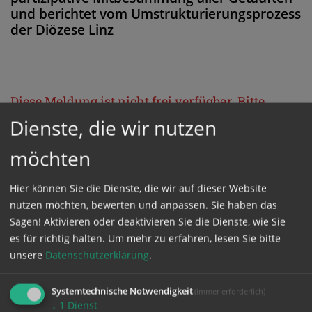
und berichtet vom Umstrukturierungsprozess
der Diözese Linz
Diese Meldung ist nicht frei verfügbar. Bitte
loggen Sie sich ein, oder bestellen Sie das
Dienste, die wir nutzen
Produkt
Kathpress_online
.
möchten
Hier können Sie die Dienste, die wir auf dieser Website
GESCHÜTZTER BEREICH
nutzen möchten, bewerten und anpassen. Sie haben das
Sagen! Aktivieren oder deaktivieren Sie die Dienste, wie Sie
Bitte melden Sie sich mit Ihrem Benutzernamen
es für richtig halten.
Um mehr zu erfahren, lesen Sie bitte
und Passwort an.
unsere
Datenschutzerklärung
.
Systemtechnische Notwendigkeit
(immer erforderlich)
Benutzername
↓
1
Dienst