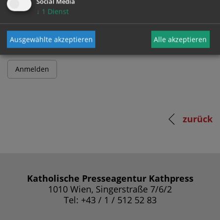
Social Media
↓
1
Dienst
Passwort
Ausgewählte akzeptieren
Alle akzeptieren
zurück
Katholische Presseagentur Kathpress
1010 Wien, Singerstraße 7/6/2
Tel: +43 / 1 / 512 52 83