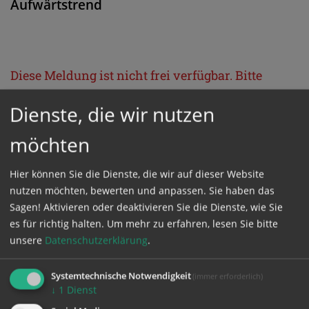
Aufwärtstrend
Diese Meldung ist nicht frei verfügbar. Bitte
loggen Sie sich ein, oder bestellen Sie das
Dienste, die wir nutzen
Produkt
Kathpress_online
.
möchten
GESCHÜTZTER BEREICH
Hier können Sie die Dienste, die wir auf dieser Website
nutzen möchten, bewerten und anpassen. Sie haben das
Bitte melden Sie sich mit Ihrem Benutzernamen
Sagen! Aktivieren oder deaktivieren Sie die Dienste, wie Sie
es für richtig halten.
Um mehr zu erfahren, lesen Sie bitte
und Passwort an.
unsere
Datenschutzerklärung
.
Benutzername
Systemtechnische Notwendigkeit
(immer erforderlich)
↓
1
Dienst