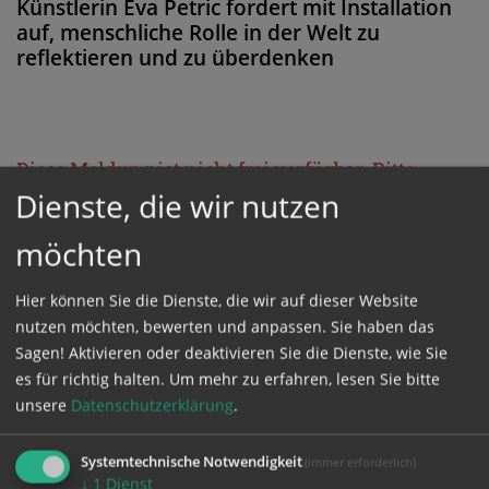
Künstlerin Eva Petric fordert mit Installation
auf, menschliche Rolle in der Welt zu
reflektieren und zu überdenken
Diese Meldung ist nicht frei verfügbar. Bitte
Dienste, die wir nutzen
loggen Sie sich ein, oder bestellen Sie das
Produkt
Kathpress_online
.
möchten
Hier können Sie die Dienste, die wir auf dieser Website
GESCHÜTZTER BEREICH
nutzen möchten, bewerten und anpassen. Sie haben das
Sagen! Aktivieren oder deaktivieren Sie die Dienste, wie Sie
Bitte melden Sie sich mit Ihrem Benutzernamen
es für richtig halten.
Um mehr zu erfahren, lesen Sie bitte
unsere
Datenschutzerklärung
.
und Passwort an.
Systemtechnische Notwendigkeit
(immer erforderlich)
Benutzername
↓
1
Dienst