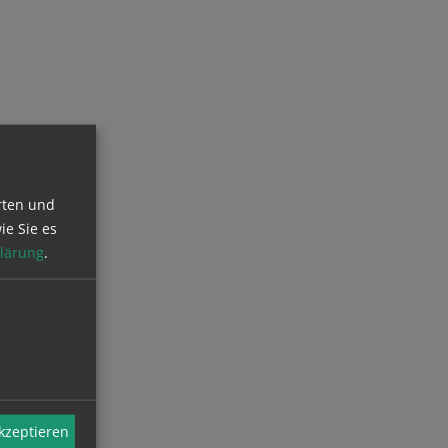
rten und
ie Sie es
lärung
.
akzeptieren