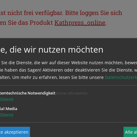
t nicht frei verfügbar. Bitte loggen Sie sich
llen Sie das Produkt
Kathpress_online
.
BEREICH
e, die wir nutzen möchten
ie sich mit Ihrem Benutzernamen und
 Sie die Dienste, die wir auf dieser Website nutzen möchten, bewe
e haben das Sagen! Aktivieren oder deaktivieren Sie die Dienste, w
alten.
Um mehr zu erfahren, lesen Sie bitte unsere
Datenschutzerk
temtechnische Notwendigkeit
(immer erforderlich)
Dienst
ial Media
Dienst
e akzeptieren
Alle 