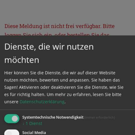
Diese Meldung ist nicht frei verfügbar. Bitte
loggen Sie sich ein, oder bestellen Sie das
Produkt
Kathpress_online
.
Dienste, die wir nutzen
möchten
GESCHÜTZTER BEREICH
Hier können Sie die Dienste, die wir auf dieser Website
nutzen möchten, bewerten und anpassen. Sie haben das
Bitte melden Sie sich mit Ihrem Benutzernamen
Sagen! Aktivieren oder deaktivieren Sie die Dienste, wie Sie
und Passwort an.
es für richtig halten.
Um mehr zu erfahren, lesen Sie bitte
unsere
Datenschutzerklärung
.
Benutzername
Systemtechnische Notwendigkeit
(immer erforderlich)
↓
1
Dienst
Social Media