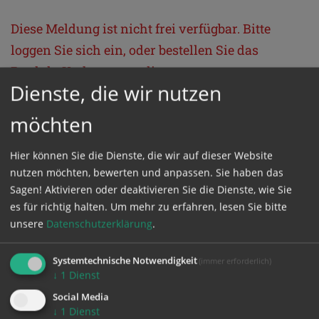
Diese Meldung ist nicht frei verfügbar. Bitte
loggen Sie sich ein, oder bestellen Sie das
Produkt
Kathpress_online
.
Dienste, die wir nutzen
möchten
GESCHÜTZTER BEREICH
Hier können Sie die Dienste, die wir auf dieser Website
Bitte melden Sie sich mit Ihrem Benutzernamen
nutzen möchten, bewerten und anpassen. Sie haben das
und Passwort an.
Sagen! Aktivieren oder deaktivieren Sie die Dienste, wie Sie
es für richtig halten.
Um mehr zu erfahren, lesen Sie bitte
unsere
Datenschutzerklärung
.
Benutzername
Systemtechnische Notwendigkeit
(immer erforderlich)
↓
1
Dienst
Passwort
Social Media
↓
1
Dienst