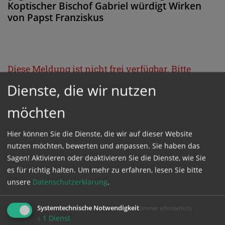
Koptischer Bischof Gabriel würdigt Wirken
von Papst Franziskus
Diese Meldung ist nicht frei verfügbar. Bitte
loggen Sie sich ein, oder bestellen Sie das
Dienste, die wir nutzen
Produkt
Kathpress_online
.
möchten
GESCHÜTZTER BEREICH
Hier können Sie die Dienste, die wir auf dieser Website
nutzen möchten, bewerten und anpassen. Sie haben das
Sagen! Aktivieren oder deaktivieren Sie die Dienste, wie Sie
Bitte melden Sie sich mit Ihrem Benutzernamen
es für richtig halten.
Um mehr zu erfahren, lesen Sie bitte
und Passwort an.
unsere
Datenschutzerklärung
.
Systemtechnische Notwendigkeit
(immer erforderlich)
Benutzername
↓
1
Dienst