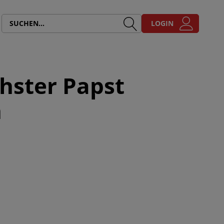
LOGIN
chster Papst
n