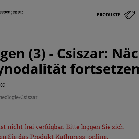
PRODUKTE
gen (3) - Csiszar: Nä
ynodalität fortsetze
:09
heologie/Csiszar
t nicht frei verfügbar. Bitte loggen Sie sich
llen Sie das Produkt
Kathpress_online
.