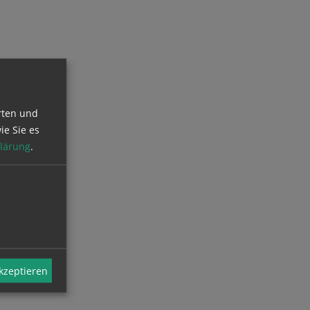
rten und
ie Sie es
lärung
.
akzeptieren