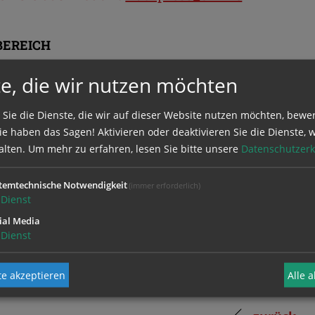
BEREICH
e, die wir nutzen möchten
ie sich mit Ihrem Benutzernamen und
 Sie die Dienste, die wir auf dieser Website nutzen möchten, bewe
e haben das Sagen! Aktivieren oder deaktivieren Sie die Dienste, w
alten.
Um mehr zu erfahren, lesen Sie bitte unsere
Datenschutzerk
temtechnische Notwendigkeit
(immer erforderlich)
Dienst
ial Media
Dienst
e akzeptieren
Alle 