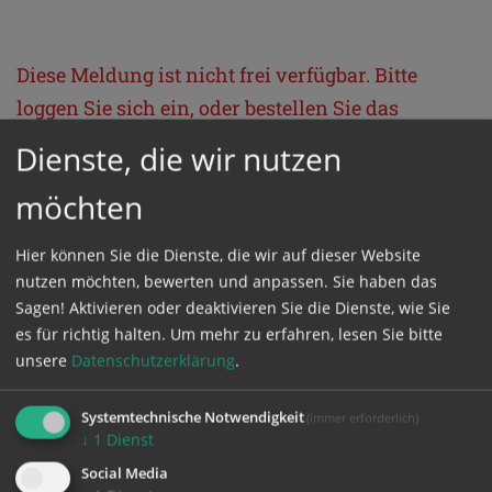
Diese Meldung ist nicht frei verfügbar. Bitte
loggen Sie sich ein, oder bestellen Sie das
Produkt
Kathpress_online
.
Dienste, die wir nutzen
möchten
GESCHÜTZTER BEREICH
Hier können Sie die Dienste, die wir auf dieser Website
Bitte melden Sie sich mit Ihrem Benutzernamen
nutzen möchten, bewerten und anpassen. Sie haben das
Sagen! Aktivieren oder deaktivieren Sie die Dienste, wie Sie
und Passwort an.
es für richtig halten.
Um mehr zu erfahren, lesen Sie bitte
unsere
Datenschutzerklärung
.
Benutzername
Systemtechnische Notwendigkeit
(immer erforderlich)
↓
1
Dienst
Social Media
Passwort