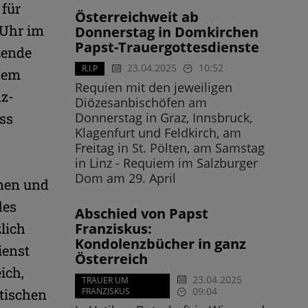
 für
Österreichweit ab
 Uhr im
Donnerstag in Domkirchen
Papst-Trauergottesdienste
zende
23.04.2025
10:52
R.I.P
 dem
Requien mit den jeweiligen
nz-
Diözesanbischöfen am
ss
Donnerstag in Graz, Innsbruck,
Klagenfurt und Feldkirch, am
Freitag in St. Pölten, am Samstag
in Linz - Requiem im Salzburger
Dom am 29. April
nnen und
des
Abschied von Papst
lich
Franziskus:
Kondolenzbücher in ganz
ienst
Österreich
ich,
23.04.2025
TRAUER UM
09:04
atischen
FRANZISKUS