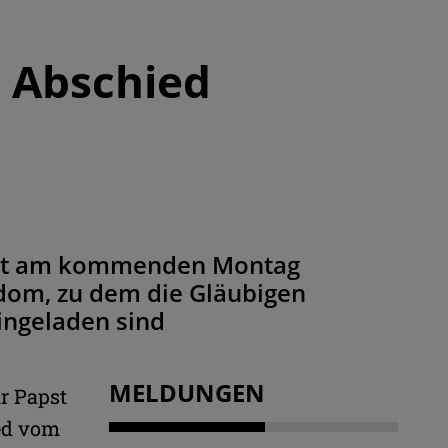
t Abschied
itet am kommenden Montag
dom, zu dem die Gläubigen
eingeladen sind
MELDUNGEN
ür Papst
ied vom