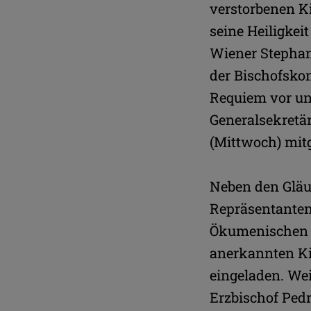
verstorbenen K
seine Heiligkei
Wiener Stephan
der Bischofskon
Requiem vor un
Generalsekretä
(Mittwoch) mitg
Neben den Gläu
Repräsentanten 
Ökumenischen Ra
anerkannten Ki
eingeladen. Wei
Erzbischof Ped