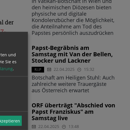
In Vatikan-Botschaft in Wien und
den heimischen Diözesen bieten
physische und digitale
Kondolenzbücher die Möglichkeit,
l der
die Anteilnahme am Tod des
7-
Papstes persönlich auszudrücken
lassik
Papst-Begräbnis am
Samstag mit Van der Bellen,
rten und
Stocker und Lackner
ie Sie es
kirchen
lärung
.
22.04.2025
15:32
R.I.P
Botschaft am Heiligen Stuhl: Auch
zahlreiche weitere Trauergäste
aus Österreich erwartet
ardinal
ORF überträgt "Abschied von
us
Papst Franziskus" am
Samstag live
akzeptieren
22.04.2025
13:48