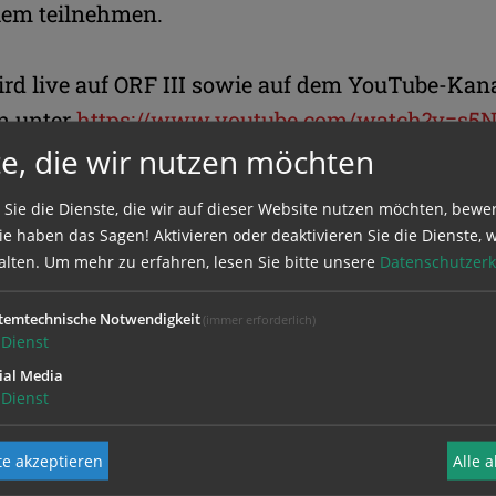
iem teilnehmen.
rd live auf ORF III sowie auf dem YouTube-Kana
n unter
https://www.youtube.com/watch?v=s5N
e, die wir nutzen möchten
gen. Eine Live-Übertragung bietet auch "radio k
 Sie die Dienste, die wir auf dieser Website nutzen möchten, bewe
e haben das Sagen! Aktivieren oder deaktivieren Sie die Dienste, w
finden auch in mehreren österreichischen Dom
alten.
Um mehr zu erfahren, lesen Sie bitte unsere
Datenschutzerk
 verstorbenen Papst mit den jeweiligen
temtechnische Notwendigkeit
(immer erforderlich)
en statt. Bereits am Todestag des Papstes am
Dienst
. April) war mit einem "Kleinen Requiem" mit K
ial Media
Dienst
önborn im Wiener Stephansdom Papst Franzisk
.
e akzeptieren
Alle 