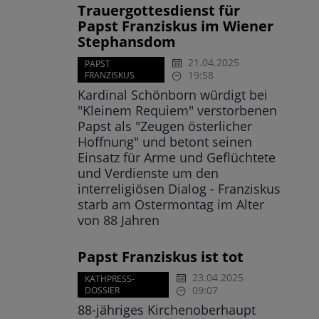
Trauergottesdienst für
Papst Franziskus im Wiener
Stephansdom
21.04.2025
PAPST
19:58
FRANZISKUS
Kardinal Schönborn würdigt bei
"Kleinem Requiem" verstorbenen
Papst als "Zeugen österlicher
Hoffnung" und betont seinen
Einsatz für Arme und Geflüchtete
und Verdienste um den
interreligiösen Dialog - Franziskus
starb am Ostermontag im Alter
von 88 Jahren
Papst Franziskus ist tot
23.04.2025
KATHPRESS-
09:07
DOSSIER
88-jähriges Kirchenoberhaupt