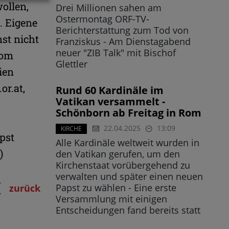
ollen,
Drei Millionen sahen am
Ostermontag ORF-TV-
. Eigene
Berichterstattung zum Tod von
st nicht
Franziskus - Am Dienstagabend
neuer "ZIB Talk" mit Bischof
Dom
Glettler
ien
or.at,
Rund 60 Kardinäle im
Vatikan versammelt -
Schönborn ab Freitag in Rom
22.04.2025
13:09
KIRCHE
pst
Alle Kardinäle weltweit wurden in
t
)
den Vatikan gerufen, um den
Kirchenstaat vorübergehend zu
verwalten und später einen neuen
Papst zu wählen - Eine erste
zurück
Versammlung mit einigen
Entscheidungen fand bereits statt