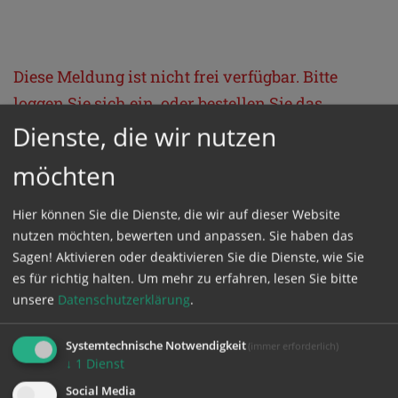
Diese Meldung ist nicht frei verfügbar. Bitte
loggen Sie sich ein, oder bestellen Sie das
Produkt
Kathpress_online
.
Dienste, die wir nutzen
möchten
GESCHÜTZTER BEREICH
Hier können Sie die Dienste, die wir auf dieser Website
nutzen möchten, bewerten und anpassen. Sie haben das
Bitte melden Sie sich mit Ihrem Benutzernamen
Sagen! Aktivieren oder deaktivieren Sie die Dienste, wie Sie
und Passwort an.
es für richtig halten.
Um mehr zu erfahren, lesen Sie bitte
unsere
Datenschutzerklärung
.
Benutzername
Systemtechnische Notwendigkeit
(immer erforderlich)
↓
1
Dienst
Social Media