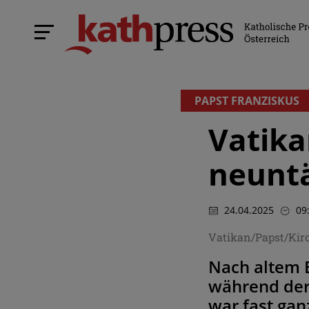
PAPST FRANZISKUS
Vatika
neuntä
24.04.2025
09
Vatikan/Papst/Kir
Nach altem 
während der
war fast ga