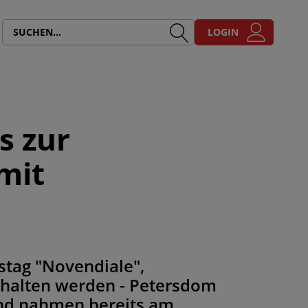
LOGIN
s zur
mit
stag "Novendiale",
ehalten werden - Petersdom
end nahmen bereits am