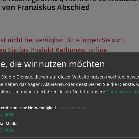
 von Franziskus Abschied
t nicht frei verfügbar. Bitte loggen Sie sich
llen Sie das Produkt
Kathpress_online
.
e, die wir nutzen möchten
BEREICH
 Sie die Dienste, die wir auf dieser Website nutzen möchten, bewe
e haben das Sagen! Aktivieren oder deaktivieren Sie die Dienste, w
ie sich mit Ihrem Benutzernamen und
alten.
Um mehr zu erfahren, lesen Sie bitte unsere
Datenschutzerk
temtechnische Notwendigkeit
(immer erforderlich)
Dienst
ial Media
Dienst