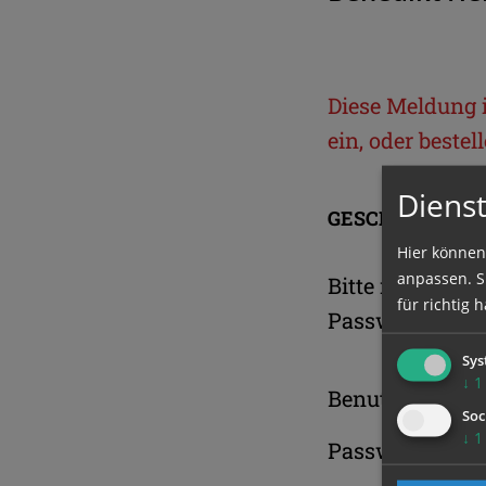
Diese Meldung is
ein, oder beste
Dienst
GESCHÜTZTER 
Hier können
anpassen. Si
Bitte melden S
für richtig h
Passwort an.
Sys
↓
1
Benutzername
Soc
↓
1
Passwort