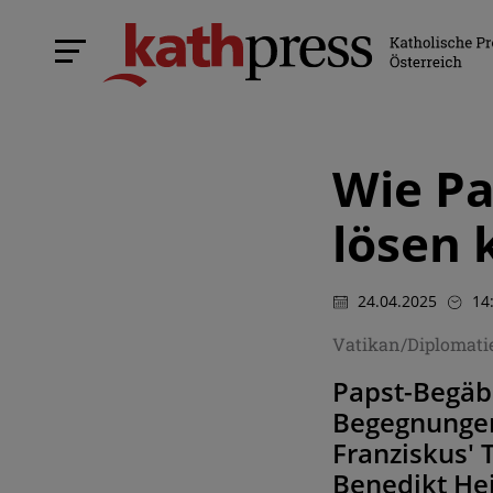
Wie Pa
lösen 
24.04.2025
14
Vatikan/Diplomatie
Papst-Begäbn
Begegnungen,
Franziskus' 
Benedikt He