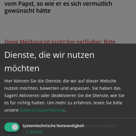
vom Papst, so wie er es sich vermutlich
gewünscht hätte
Diese Meldung ist nicht frei verfügbar. Bitte
loggen Sie sich ein, oder bestellen Sie das
Dienste, die wir nutzen
Produkt
Kathpress_online
.
möchten
GESCHÜTZTER BEREICH
Hier können Sie die Dienste, die wir auf dieser Website
nutzen möchten, bewerten und anpassen. Sie haben das
Sagen! Aktivieren oder deaktivieren Sie die Dienste, wie Sie
Bitte melden Sie sich mit Ihrem Benutzernamen
es für richtig halten.
Um mehr zu erfahren, lesen Sie bitte
und Passwort an.
unsere
Datenschutzerklärung
.
Systemtechnische Notwendigkeit
(immer erforderlich)
Benutzername
↓
1
Dienst