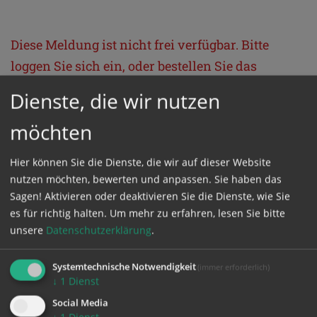
Diese Meldung ist nicht frei verfügbar. Bitte
loggen Sie sich ein, oder bestellen Sie das
Produkt
Kathpress_online
.
Dienste, die wir nutzen
möchten
GESCHÜTZTER BEREICH
Hier können Sie die Dienste, die wir auf dieser Website
Bitte melden Sie sich mit Ihrem Benutzernamen
nutzen möchten, bewerten und anpassen. Sie haben das
Sagen! Aktivieren oder deaktivieren Sie die Dienste, wie Sie
und Passwort an.
es für richtig halten.
Um mehr zu erfahren, lesen Sie bitte
unsere
Datenschutzerklärung
.
Benutzername
Systemtechnische Notwendigkeit
(immer erforderlich)
↓
1
Dienst
Passwort
Social Media