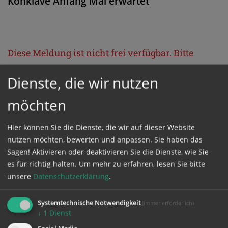
Konklave Anfang Mai erwartet
Diese Meldung ist nicht frei verfügbar. Bitte
loggen Sie sich ein, oder bestellen Sie das
Dienste, die wir nutzen
Produkt
Kathpress_online
.
möchten
GESCHÜTZTER BEREICH
Hier können Sie die Dienste, die wir auf dieser Website
nutzen möchten, bewerten und anpassen. Sie haben das
Bitte melden Sie sich mit Ihrem Benutzernamen
Sagen! Aktivieren oder deaktivieren Sie die Dienste, wie Sie
und Passwort an.
es für richtig halten.
Um mehr zu erfahren, lesen Sie bitte
unsere
Datenschutzerklärung
.
Benutzername
Systemtechnische Notwendigkeit
(immer erforderlich)
↓
1
Dienst