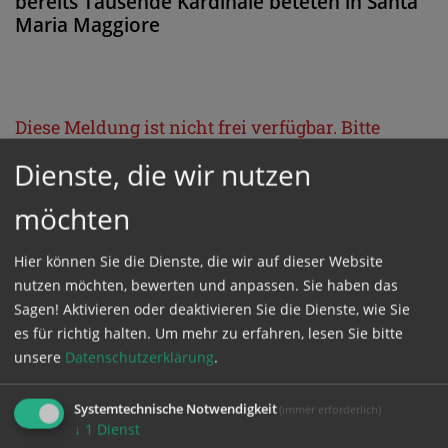
bereits Tausende Kardinäle beteten in Santa
Maria Maggiore
Diese Meldung ist nicht frei verfügbar. Bitte
loggen Sie sich ein, oder bestellen Sie das
Dienste, die wir nutzen
Produkt
Kathpress_online
.
möchten
GESCHÜTZTER BEREICH
Hier können Sie die Dienste, die wir auf dieser Website
nutzen möchten, bewerten und anpassen. Sie haben das
Sagen! Aktivieren oder deaktivieren Sie die Dienste, wie Sie
Bitte melden Sie sich mit Ihrem Benutzernamen
es für richtig halten.
Um mehr zu erfahren, lesen Sie bitte
und Passwort an.
unsere
Datenschutzerklärung
.
Benutzername
Systemtechnische Notwendigkeit
(immer erforderlich)
↓
1
Dienst