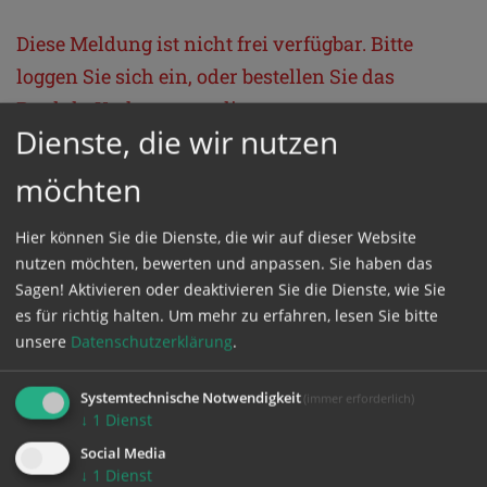
Diese Meldung ist nicht frei verfügbar. Bitte
loggen Sie sich ein, oder bestellen Sie das
Produkt
Kathpress_online
.
Dienste, die wir nutzen
möchten
GESCHÜTZTER BEREICH
Hier können Sie die Dienste, die wir auf dieser Website
Bitte melden Sie sich mit Ihrem Benutzernamen
nutzen möchten, bewerten und anpassen. Sie haben das
und Passwort an.
Sagen! Aktivieren oder deaktivieren Sie die Dienste, wie Sie
es für richtig halten.
Um mehr zu erfahren, lesen Sie bitte
unsere
Datenschutzerklärung
.
Benutzername
Systemtechnische Notwendigkeit
(immer erforderlich)
↓
1
Dienst
Passwort
Social Media
↓
1
Dienst