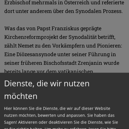
Erzbischof mehrmals in Österreich und referierte
dort unter anderem über den Synodalen Prozess.
Was das von Papst Franziskus geprägte
Kirchenreformprojekt der Synodalität betrifft,
zählt Nemet zu den Vorkämpfern und Pionieren:
Eine Diözesansynode unter seiner Führung in
seiner früheren Bischofsstadt Zrenjanin wurde
bereits lange vor dem vatikanischen
Synodalprozess gestartet. Der ungarische Serbe
Dienste, die wir nutzen
gilt als Wortführer einer "Dezentralisierung" der
möchten
Kirche, mit verschiedenen regionalen Formen
und vielfältigen Prägungen des katholischen
Hier können Sie die Dienste, die wir auf dieser Website
Lebens bei gleichzeitiger Wahrung der
nutzen möchten, bewerten und anpassen. Sie haben das
Sagen! Aktivieren oder deaktivieren Sie die Dienste, wie Sie
Glaubenseinheit und des Papstamtes. Zugleich
es für richtig halten.
Um mehr zu erfahren, lesen Sie bitte