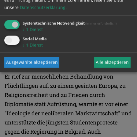
regte er bisher das Nachdenken über verstärkte
unsere
Datenschutzerklärung
.
kontinentale Zusammenarbeit und Dialog der
Ortskirchen in Form einer "europäischen
Systemtechnische Notwendigkeit
(immer erforderlich)
↓
1
Dienst
Kirchenversammlung" an.
Social Media
↓
1
Dienst
Keine Scheu hat Nemet davor, in
gesellschaftspolitischen Fragen Stellung zu
Ausgewählte akzeptieren
Alle akzeptieren
beziehen, wo dies der christliche Glaube fordert.
Er rief zur menschlichen Behandlung von
Flüchtlingen auf, zu einem geeinten Europa, zu
Religionsfreiheit und zu Frieden durch
Diplomatie statt Aufrüstung, warnte er vor einer
"Ideologie der neoliberalen Marktwirtschaft" und
unterstützte die jüngsten Studentenproteste
gegen die Regierung in Belgrad. Auch