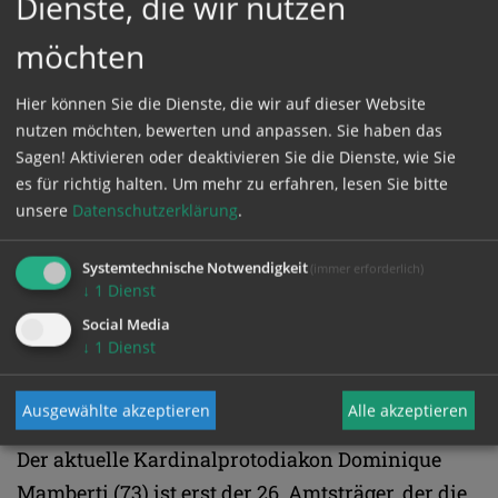
Dienste, die wir nutzen
möchten
Ein Vergleich mit der Bekanntgabe eines
Wahlsiegers oder dem "The winner is ..." der
Hier können Sie die Dienste, die wir auf dieser Website
Oscar-Verleihung wird dem theologischen
nutzen möchten, bewerten und anpassen. Sie haben das
Anspruch der Zeremonie nicht gerecht. Die
Sagen! Aktivieren oder deaktivieren Sie die Dienste, wie Sie
es für richtig halten.
Um mehr zu erfahren, lesen Sie bitte
Einleitung "Annuntio vobis gaudium magnum"
unsere
Datenschutzerklärung
.
("Ich verkünde euch eine große Freude") spielt
auf die Botschaft des Engels im
Systemtechnische Notwendigkeit
(immer erforderlich)
Weihnachtsevangelium an, der den Hirten die
↓
1
Dienst
Geburt des Retters Jesus Christus ankündigt
Social Media
↓
1
Dienst
(Lukas 2,10); als dessen Stellvertreter versteht
sich der amtierende Papst.
Ausgewählte akzeptieren
Alle akzeptieren
Der aktuelle Kardinalprotodiakon Dominique
Mamberti (73) ist erst der 26. Amtsträger, der die