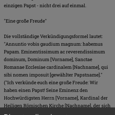
einzigen Papst - nicht drei auf einmal.
"Eine große Freude"
Die vollständige Verkündigungsformel lautet:
"Annuntio vobis gaudium magnum: habemus
Papam. Eminentissimum ac reverendissimum
dominum, Dominum [Vorname], Sanctae
Romanae Ecclesiae cardinalem [Nachname], qui
sibi nomen imposuit [gewählter Papstname]."
("Ich verkünde euch eine große Freude: Wir
haben einen Papst! Seine Eminenz den
Hochwürdigsten Herrn [Vorname], Kardinal der
Heiligen Römischen Kirche [Nachname], der sich
den Namen [Papstname] gegeben hat.")