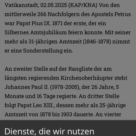
Vatikanstadt, 02.05.2025 (KAP/KNA) Von den
mittlerweile 266 Nachfolgern des Apostels Petrus
war Papst Pius IX. 1871 der erste, der ein
Silbernes Amtsjubiläum feiern konnte. Mit seiner
mehr als 31-jährigen Amtszeit (1846-1878) nimmt
er eine Sonderstellung ein.
An zweiter Stelle auf der Rangliste der am
längsten regierenden Kirchenoberhäupter steht
Johannes Paul II. (1978-2005), der 26 Jahre, 5
Monate und 16 Tage regierte. An dritter Stelle
folgt Papst Leo XIII., dessen mehr als 25-jährige
Amtszeit von 1878 bis 1903 dauerte. An vierter
Stelle liegt Pius VI., der zwischen 1775 und 1799
Dienste, die wir nutzen
über 24 Jahre und 6 Monate regierte.