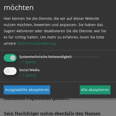
möchten
Nur vier Tage
Hier können Sie die Dienste, die wir auf dieser Website
nutzen möchten, bewerten und anpassen. Sie haben das
In der Geschichte gab es immer wieder aber auch
Sagen! Aktivieren oder deaktivieren Sie die Dienste, wie Sie
viele Päpste, die nur sehr kurz regierten.
es für richtig halten.
Um mehr zu erfahren, lesen Sie bitte
Johannes Paul I. (1978) mit seinen 33 Pontifikats-
unsere
Datenschutzerklärung
.
Tagen ist nur einer von ihnen; er belegt lediglich
Systemtechnische Notwendigkeit
(immer erforderlich)
Rang acht der kürzesten Amtszeiten. Am
↓
1
Dienst
kürzesten war wohl die Verweildauer von
Social Media
Stephan II. (752) auf dem Papstthron. Da er schon
↓
1
Dienst
vier Tage nach seiner Wahl starb und eine
Krönung nicht stattfand, wird er nicht in den
Ausgewählte akzeptieren
Alle akzeptieren
offiziellen Papstlisten geführt.
Sein Nachfolger nahm ebenfalls den Namen