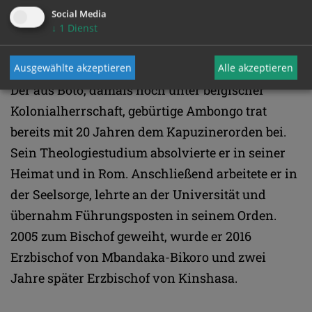
Katholiken umgehe, die in Vielehe lebten; aber
Social Media
auch damit, dass Menschen, die in polygamen
↓
1
Dienst
Beziehungen lebten, getauft werden wollten.
Ausgewählte akzeptieren
Alle akzeptieren
Der aus Boto, damals noch unter belgischer
Kolonialherrschaft, gebürtige Ambongo trat
bereits mit 20 Jahren dem Kapuzinerorden bei.
Sein Theologiestudium absolvierte er in seiner
Heimat und in Rom. Anschließend arbeitete er in
der Seelsorge, lehrte an der Universität und
übernahm Führungsposten in seinem Orden.
2005 zum Bischof geweiht, wurde er 2016
Erzbischof von Mbandaka-Bikoro und zwei
Jahre später Erzbischof von Kinshasa.