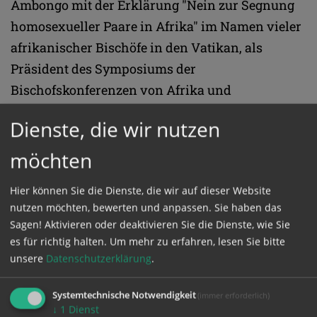
Ambongo mit der Erklärung "Nein zur Segnung
homosexueller Paare in Afrika" im Namen vieler
afrikanischer Bischöfe in den Vatikan, als
Präsident des Symposiums der
Bischofskonferenzen von Afrika und
Madagaskar (SECAM). Von Papst und
Dienste, die wir nutzen
Glaubensbehörde ließ er sich den afrikanischen
Sonderweg absegnen.
möchten
Hier können Sie die Dienste, die wir auf dieser Website
In einem Interview verglich Ambongo die
nutzen möchten, bewerten und anpassen. Sie haben das
Möglichkeit der Segnung Homosexueller mit
Sagen! Aktivieren oder deaktivieren Sie die Dienste, wie Sie
einer "kulturellen Kolonialisierung" Afrikas
es für richtig halten.
Um mehr zu erfahren, lesen Sie bitte
durch den Westen. Bei der Weltsynode gab er zu
unsere
Datenschutzerklärung
.
bedenken: Die Kirche müsse sich damit
Systemtechnische Notwendigkeit
(immer erforderlich)
auseinandersetzen, wie sie mit getauften
↓
1
Dienst