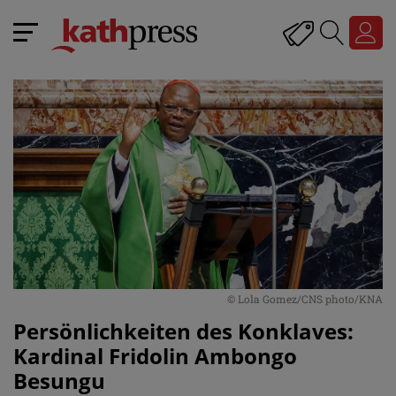
© Lola Gomez/CNS photo/KNA
Persönlichkeiten des Konklaves:
Kardinal Fridolin Ambongo
Besungu