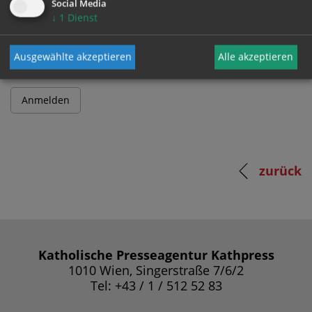
Social Media
↓
1
Dienst
Passwort
Ausgewählte akzeptieren
Alle akzeptieren
zurück
Katholische Presseagentur Kathpress
1010 Wien, Singerstraße 7/6/2
Tel: +43 / 1 / 512 52 83