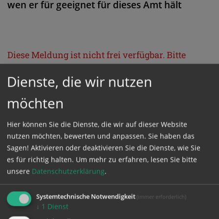
wen er für geeignet für dieses Amt hält
Diese Meldung ist nicht frei verfügbar. Bitte
loggen Sie sich ein, oder bestellen Sie das
Dienste, die wir nutzen
Produkt
Kathpress_online
.
möchten
GESCHÜTZTER BEREICH
Hier können Sie die Dienste, die wir auf dieser Website
nutzen möchten, bewerten und anpassen. Sie haben das
Bitte melden Sie sich mit Ihrem Benutzernamen
Sagen! Aktivieren oder deaktivieren Sie die Dienste, wie Sie
es für richtig halten.
Um mehr zu erfahren, lesen Sie bitte
und Passwort an.
unsere
Datenschutzerklärung
.
Benutzername
Systemtechnische Notwendigkeit
(immer erforderlich)
↓
1
Dienst