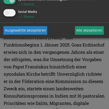
Gracias, den der Papst in den Kardinalsrat für
↓
1
Dienst
seine Kurienreform holte.
Social Media
↓
1
Dienst
Im Februar 2024 folgte Ferrãos Wahl zum
Vorsitzenden der Föderation der Asiatischen
Ausgewählte akzeptieren
Alle akzeptieren
Bischofskonferenzen (FABC) - mit
Funktionsbeginn 1. Jänner 2025. Goas Erzbischof
erwies sich in den vergangenen Jahren als einer
der eifrigsten, was die Umsetzung der Vorgaben
von Papst Franziskus hinsichtlich einer
synodalen Kirche betrifft: Unverzüglich richtete
er in der Föderation eine Kommission zu diesem
Zweck ein, startete einen landesweiten
Konsultationsprozess in Indien mit 16 pastoralen
Prioritäten wie Dalits, Migranten, digitale