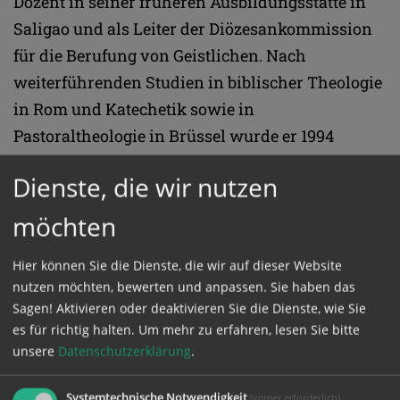
Dozent in seiner früheren Ausbildungsstätte in
Saligao und als Leiter der Diözesankommission
für die Berufung von Geistlichen. Nach
weiterführenden Studien in biblischer Theologie
in Rom und Katechetik sowie in
Pastoraltheologie in Brüssel wurde er 1994
Weihbischof der Erzdiözese Goa und Daman,
Dienste, die wir nutzen
2004 schließlich deren Erzbischof.
möchten
Papst Franziskus ernannte ihn 2022 zum
Hier können Sie die Dienste, die wir auf dieser Website
Kardinal, was in der 465-jährigen Geschichte
nutzen möchten, bewerten und anpassen. Sie haben das
Goas eine Premiere war. Bereits damals leitete
Sagen! Aktivieren oder deaktivieren Sie die Dienste, wie Sie
Ferrão seit drei Jahren die katholische
es für richtig halten.
Um mehr zu erfahren, lesen Sie bitte
Bischofskonferenz Indiens für den lateinischen
unsere
Datenschutzerklärung
.
Ritus, als Nachfolger von Kardinal Oswald
Systemtechnische Notwendigkeit
(immer erforderlich)