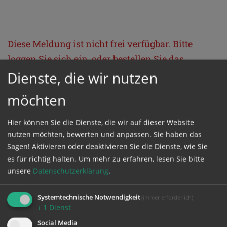
Diese Meldung ist nicht frei verfügbar. Bitte
loggen Sie sich ein, oder bestellen Sie das
Produkt
Kathpress_online
.
Dienste, die wir nutzen
möchten
GESCHÜTZTER BEREICH
Hier können Sie die Dienste, die wir auf dieser Website
nutzen möchten, bewerten und anpassen. Sie haben das
Bitte melden Sie sich mit Ihrem Benutzernamen
Sagen! Aktivieren oder deaktivieren Sie die Dienste, wie Sie
und Passwort an.
es für richtig halten.
Um mehr zu erfahren, lesen Sie bitte
unsere
Datenschutzerklärung
.
Benutzername
Systemtechnische Notwendigkeit
(immer erforderlich)
↓
1
Dienst
Social Media