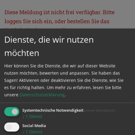
Diese Meldung ist nicht frei verfügbar. Bitte
loggen Sie sich ein, oder bestellen Sie das
Produkt
Kathpress_online
.
Dienste, die wir nutzen
möchten
GESCHÜTZTER BEREICH
Hier können Sie die Dienste, die wir auf dieser Website
Bitte melden Sie sich mit Ihrem Benutzernamen
nutzen möchten, bewerten und anpassen. Sie haben das
und Passwort an.
Sagen! Aktivieren oder deaktivieren Sie die Dienste, wie Sie
es für richtig halten.
Um mehr zu erfahren, lesen Sie bitte
unsere
Datenschutzerklärung
.
Benutzername
Systemtechnische Notwendigkeit
(immer erforderlich)
↓
1
Dienst
Passwort
Social Media
↓
1
Dienst