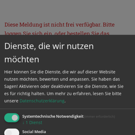
Diese Meldung ist nicht frei verfügbar. Bitte
loggen Sie sich ein, oder bestellen Sie das
Produkt
Kathpress_online
.
Dienste, die wir nutzen
möchten
GESCHÜTZTER BEREICH
Hier können Sie die Dienste, die wir auf dieser Website
nutzen möchten, bewerten und anpassen. Sie haben das
Bitte melden Sie sich mit Ihrem Benutzernamen
Sagen! Aktivieren oder deaktivieren Sie die Dienste, wie Sie
und Passwort an.
es für richtig halten.
Um mehr zu erfahren, lesen Sie bitte
unsere
Datenschutzerklärung
.
Benutzername
Systemtechnische Notwendigkeit
(immer erforderlich)
↓
1
Dienst
Social Media