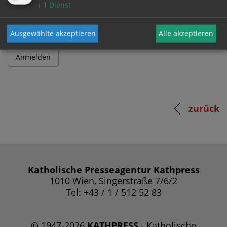
Passwort
↓
1
Dienst
Ausgewählte akzeptieren
Alle akzeptieren
zurück
Katholische Presseagentur Kathpress
1010 Wien, Singerstraße 7/6/2
Tel: +43 / 1 / 512 52 83
© 1947-2026
KATHPRESS
- Katholische