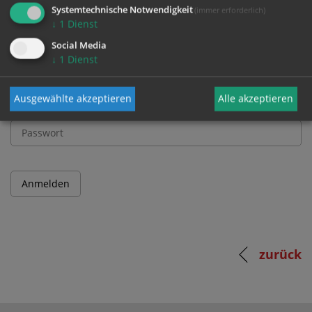
und Passwort an.
Systemtechnische Notwendigkeit
(immer erforderlich)
↓
1
Dienst
Social Media
Benutzername
↓
1
Dienst
Ausgewählte akzeptieren
Alle akzeptieren
Passwort
zurück