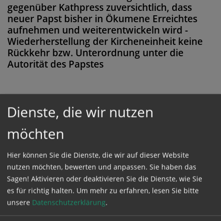
gegenüber Kathpress zuversichtlich, dass
neuer Papst bisher in Ökumene Erreichtes
aufnehmen und weiterentwickeln wird -
Wiederherstellung der Kircheneinheit keine
Rückkehr bzw. Unterordnung unter die
Autorität des Papstes
Dienste, die wir nutzen
Diese Meldung ist nicht frei verfügbar. Bitte
loggen Sie sich ein, oder bestellen Sie das
möchten
Produkt
Kathpress_online
.
Hier können Sie die Dienste, die wir auf dieser Website
nutzen möchten, bewerten und anpassen. Sie haben das
GESCHÜTZTER BEREICH
Sagen! Aktivieren oder deaktivieren Sie die Dienste, wie Sie
es für richtig halten.
Um mehr zu erfahren, lesen Sie bitte
unsere
Datenschutzerklärung
.
Bitte melden Sie sich mit Ihrem Benutzernamen