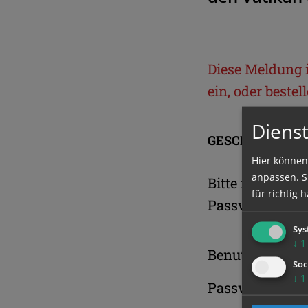
Diese Meldung is
ein, oder beste
Dienst
GESCHÜTZTER 
Hier können
anpassen. Si
Bitte melden S
für richtig h
Passwort an.
Sys
↓
1
Benutzername
Soc
↓
1
Passwort