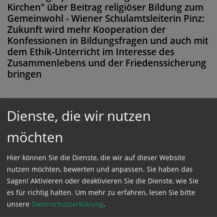
Kirchen" über Beitrag religiöser Bildung zum
Gemeinwohl - Wiener Schulamtsleiterin Pinz:
Zukunft wird mehr Kooperation der
Konfessionen in Bildungsfragen und auch mit
dem Ethik-Unterricht im Interesse des
Zusammenlebens und der Friedenssicherung
bringen
Dienste, die wir nutzen
Diese Meldung ist nicht frei verfügbar. Bitte
möchten
loggen Sie sich ein, oder bestellen Sie das
Produkt
Kathpress_online
.
Hier können Sie die Dienste, die wir auf dieser Website
nutzen möchten, bewerten und anpassen. Sie haben das
Sagen! Aktivieren oder deaktivieren Sie die Dienste, wie Sie
GESCHÜTZTER BEREICH
es für richtig halten.
Um mehr zu erfahren, lesen Sie bitte
unsere
Datenschutzerklärung
.
Bitte melden Sie sich mit Ihrem Benutzernamen