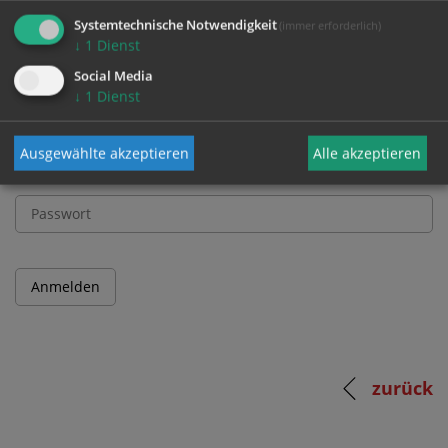
und Passwort an.
Systemtechnische Notwendigkeit
(immer erforderlich)
↓
1
Dienst
Social Media
Benutzername
↓
1
Dienst
Ausgewählte akzeptieren
Alle akzeptieren
Passwort
zurück