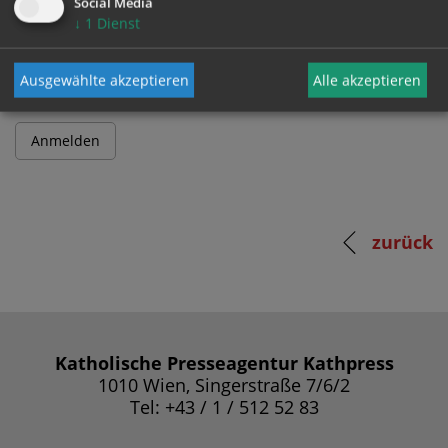
Social Media
↓
1
Dienst
Passwort
Ausgewählte akzeptieren
Alle akzeptieren
zurück
Katholische Presseagentur Kathpress
1010 Wien, Singerstraße 7/6/2
Tel: +43 / 1 / 512 52 83