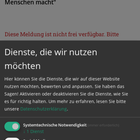
Menschen macht"
Diese Meldung ist nicht frei verfügbar. Bitte
loggen Sie sich ein, oder bestellen Sie das
Dienste, die wir nutzen
Produkt
Kathpress_online
.
möchten
GESCHÜTZTER BEREICH
Hier können Sie die Dienste, die wir auf dieser Website
nutzen möchten, bewerten und anpassen. Sie haben das
Bitte melden Sie sich mit Ihrem Benutzernamen
Sagen! Aktivieren oder deaktivieren Sie die Dienste, wie Sie
es für richtig halten.
Um mehr zu erfahren, lesen Sie bitte
und Passwort an.
unsere
Datenschutzerklärung
.
Benutzername
Systemtechnische Notwendigkeit
(immer erforderlich)
↓
1
Dienst